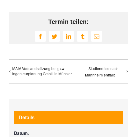
Termin teilen:
Facebook
Twitter
LinkedIn
Tumblr
E-
Mail
MAIV-Vorstandssitzung bei g+w
Studienreise nach
ingenieurplanung GmbH in Münster
Mannheim entfällt
Details
Datum: