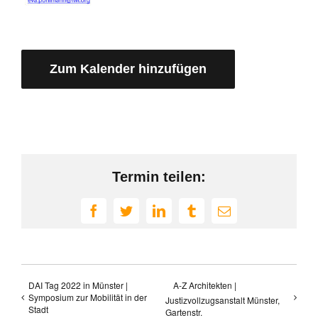
Zum Kalender hinzufügen
Termin teilen:
Facebook
Twitter
LinkedIn
Tumblr
E-
Mail
DAI Tag 2022 in Münster |
A-Z Architekten |
Symposium zur Mobilität in der
Justizvollzugsanstalt Münster,
Stadt
Gartenstr.