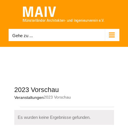
Zum
Inhalt
springen
Gehe zu ...
2023 Vorschau
2023 Vorschau
Veranstaltungen
Veranstaltungen
Es wurden keine Ergebnisse gefunden.
Hinweis