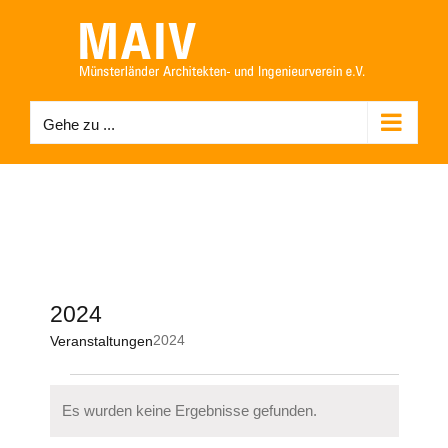
Zum
Inhalt
springen
Gehe zu ...
2024
2024
Veranstaltungen
Veranstaltungen
Es wurden keine Ergebnisse gefunden.
Hinweis